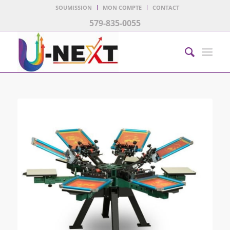
SOUMISSION
MON COMPTE
CONTACT
579-835-0055