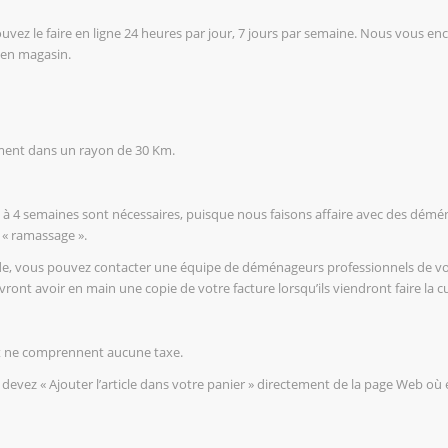
ez le faire en ligne 24 heures par jour, 7 jours par semaine. Nous vous e
 en magasin.
tement dans un rayon de 30 Km.
 à 4 semaines sont nécessaires, puisque nous faisons affaire avec des démén
n « ramassage ».
de, vous pouvez contacter une équipe de déménageurs professionnels de votre
vront avoir en main une copie de votre facture lorsqu’ils viendront faire la
 et ne comprennent aucune taxe.
evez « Ajouter l’article dans votre panier » directement de la page Web où est