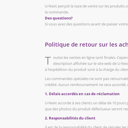
U-Next per
ç
oit la taxe de vente sur les produits
la commande.
Des questions?
Si vous avez des questions avant de passer votre
Politique de retour sur les ac
T
outes les ventes en ligne sont finales. Cepen
description affichée sur le site web de U-Nex
à l’expédition du produit sont à la charge du clien
Les commandes spéciales ne sont pas retournables
crédité. Aucun remboursement ne sera accordé, 
1. Délais accordés en cas de réclamation
U-Next accorde à ses clients un délai de 10 jour
que des photos du produit défectueux seront requ
2. Responsabilités du client
Il est de la responsabilité du client de signaler les