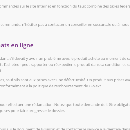
 commandés sur le site Internet en fonction du taux combiné des taxes fédérale
 commande, n’hésitez pas à contacter un conseiller en succursale ou à nous 
hats en ligne
dant, s’il devait y avoir un problème avec le produit acheté au moment de sa 
t , l’acheteur peut rapporter ou réexpédier le produit dans sa condition et s
t.
, sauf s’ils sont aux prises avec une défectuosité. Un produit aux prises a
conformément à la politique de remboursement de U-Next .
s pour effectuer une réclamation. Notez que toute demande doit être obligat
ises pour faire progresser le dossier.
 bris sur le document de livraison et de contacter le service à la clientèle dans 