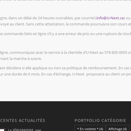
gne, dans un délai de 24 heures ouvrables, par courriel (
info@U-Next.ca
) ou
yé au client. Sans cette attestation, la commande poursuivra son cours et to
e commande faite en ligne s’il y a une erreur de prix ou une rupture de stoc
igne, communiquez avec le service à la clientèle d’U-Next au 579-835-0055 ou
nant la marche à suivre.
Next décidera si elle applique ou non sa politique de remboursement. En 
e pour une durée de 6 mois. En cas d’échange, U-Next proposera au client un p
ÉCENTES ACTUALITÉS
PORTFOLIO CATÉGORIE
* En vedette *
(4)
Affichage
(4)
La SÉRIGRAPHIE, une