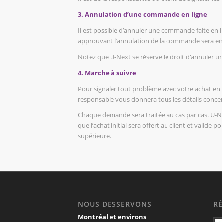
3. Annulation d’une commande en ligne
Il est possible d’annuler une commande faite en li
approuvant l’annulation de la commande sera envo
Notez que U-Next se réserve le droit d’annuler un
4. Marche à suivre
Pour signaler tout problème avec votre achat en l
responsable vous donnera tous les détails concer
Chaque demande sera traitée au cas par cas. U-
que l’achat initial sera offert au client et valid
supérieure.
NOUS DESSERVONS
R
Montréal et environs