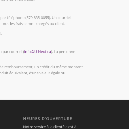
 par téléphone (579-835-0055). Un courriel
us les frais seront chargés au client.
k.
 par courriel (
info@U-Next.ca
). La personne
cas de remboursement, un crédit du même montant
roduit équivalent, d’une valeur égale ou
HEURES D’OUVERTURE
Notre service à la clientèle est à