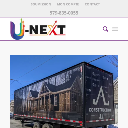
SOUMISSION
MON COMPTE
CONTACT
579-835-0055