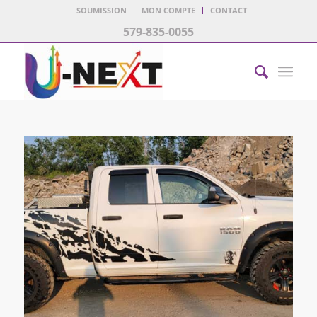
SOUMISSION
MON COMPTE
CONTACT
579-835-0055