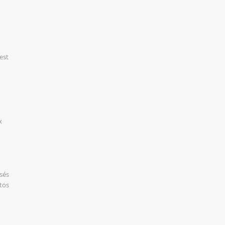
est
x
isés
tos