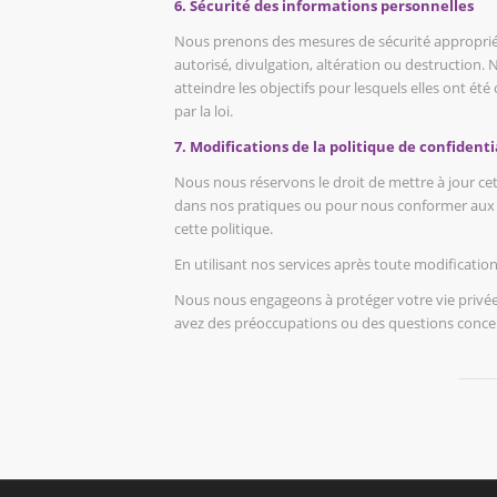
6. Sécurité des informations personnelles
Nous prenons des mesures de sécurité approprié
autorisé, divulgation, altération ou destruction
atteindre les objectifs pour lesquels elles ont ét
par la loi.
7. Modifications de la politique de confidenti
Nous nous réservons le droit de mettre à jour ce
dans nos pratiques ou pour nous conformer aux ex
cette politique.
En utilisant nos services après toute modification
Nous nous engageons à protéger votre vie privée 
avez des préoccupations ou des questions concern