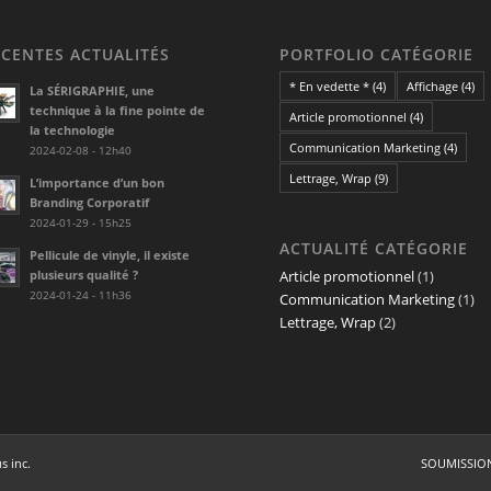
ÉCENTES ACTUALITÉS
PORTFOLIO CATÉGORIE
* En vedette *
(4)
Affichage
(4)
La SÉRIGRAPHIE, une
technique à la fine pointe de
Article promotionnel
(4)
la technologie
Communication Marketing
(4)
2024-02-08 - 12h40
Lettrage, Wrap
(9)
L’importance d’un bon
Branding Corporatif
2024-01-29 - 15h25
ACTUALITÉ CATÉGORIE
Pellicule de vinyle, il existe
plusieurs qualité ?
Article promotionnel
(1)
2024-01-24 - 11h36
Communication Marketing
(1)
Lettrage, Wrap
(2)
 inc.
SOUMISSIO