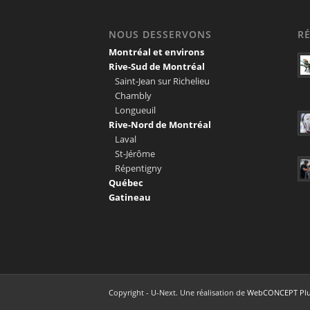
NOUS DESSERVONS
R
Montréal et environs
Rive-Sud de Montréal
Saint-Jean sur Richelieu
Chambly
Longueuil
Rive-Nord de Montréal
Laval
St-Jérôme
Répentigny
Québec
Gatineau
Copyright - U-Next. Une réalisation de
WebCONCEPT Plus