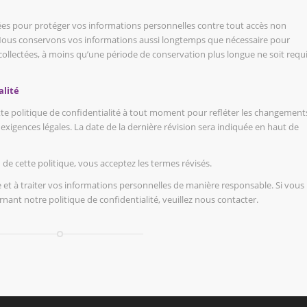
es pour protéger vos informations personnelles contre tout accès non
. Nous conservons vos informations aussi longtemps que nécessaire pour
é collectées, à moins qu’une période de conservation plus longue ne soit requ
alité
tte politique de confidentialité à tout moment pour refléter les changement
igences légales. La date de la dernière révision sera indiquée en haut de
 de cette politique, vous acceptez les termes révisés.
et à traiter vos informations personnelles de manière responsable. Si vous
ant notre politique de confidentialité, veuillez nous contacter.