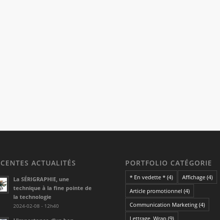
ÉCENTES ACTUALITÉS
PORTFOLIO CATÉGORIE
* En vedette *
(4)
Affichage
(4)
La SÉRIGRAPHIE, une
technique à la fine pointe de
Article promotionnel
(4)
la technologie
Communication Marketing
(4)
2024-02-08 - 12h40
Lettrage, Wrap
(9)