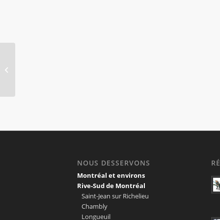
Signalisation
NOUS DESSERVONS
R
Montréal et environs
Rive-Sud de Montréal
Saint-Jean sur Richelieu
Chambly
Longueuil