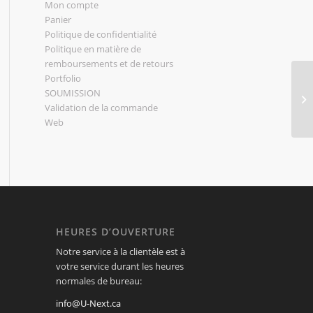
Mon compte
Panier
Politique de confidentialité
Politique en matière de
remboursements et de retours
Portfolio
SOUMISSION
Validation de la commande
Web
HEURES D’OUVERTURE
Notre service à la clientèle est à
votre service durant les heures
normales de bureau:
info@U-Next.ca