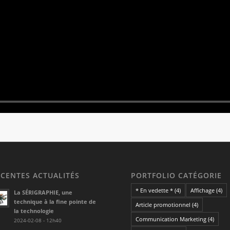
ÉCENTES ACTUALITÉS
PORTFOLIO CATÉGORIE
* En vedette *
(4)
Affichage
(4)
La SÉRIGRAPHIE, une
technique à la fine pointe de
Article promotionnel
(4)
la technologie
Communication Marketing
(4)
2024-02-08 - 12h40