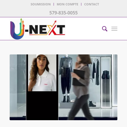
SOUMISSION
MON COMPTE
CONTACT
579-835-0055