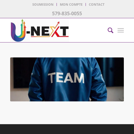
SOUMISSION
MON COMPTE
CONTACT
579-835-0055